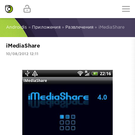
Androidis
»
Приложения
»
Развлечения
» iMediaShare
iMediaShare
10/08/2012 12:11