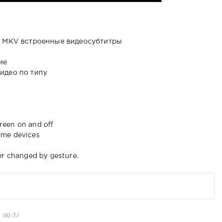
 и MKV встроенные видеосубтитры
ие
идео по типу
creen on and off
some devices
ter changed by gesture.
, 00:51