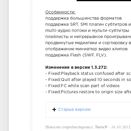
Особенности:
поддержка большинства форматов
поддержка SRT, SMI плагин субтитров
multi-аудио потоки и мульти-субтитры
плейлисты и непрерывное проигрыван
продвинутые медиатеки и сортировку в
отображение миниатюр видео клипов
поддержка Flash (SWF, FLV).
Изменения в версии 1.3.272:
- Fixed:Playback status confused after s
- Fixed:Quit after played 10 seconds in 
- Fixed:FC while scan part of videos
- Fixed:Pictures restore to origin size af
Старые версии:
Новость отредактировал:
Yurec9
- 16.10.2013