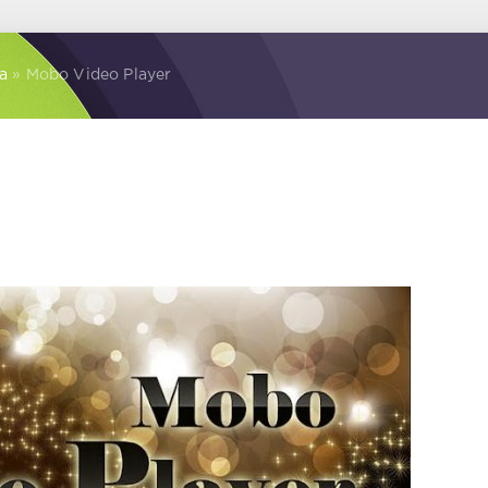
а
» Mobo Video Player