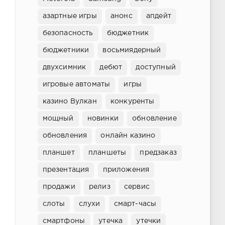
азартные игры
анонс
апдейт
безопасность
бюджетник
бюджетники
восьмиядерный
двухсимник
дебют
доступный
игровые автоматы
игры
казино Вулкан
конкуренты
мощный
новинки
обновление
обновления
онлайн казино
планшет
планшеты
предзаказ
презентация
приложения
продажи
релиз
сервис
слоты
слухи
смарт-часы
смартфоны
утечка
утечки