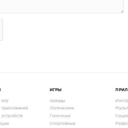
И
ИГРЫ
ПРИ
 игр
Аркады
Инст
 приложений
Логические
Муль
 устройств
Гоночные
Соци
кции
Спортивные
Развл