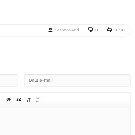
SazonovAnd
0
9 310