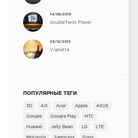
14/06/2015
doubleTwist Player
25/12/2013
Vignette
ПОПУЛЯРНЫЕ ТЕГИ
3D
4.0
Acer
Apple
ASUS
Google
Google Play
HTC
Huawei
Jelly Bean
LG
LTE
Motorola
Samsung
Sony