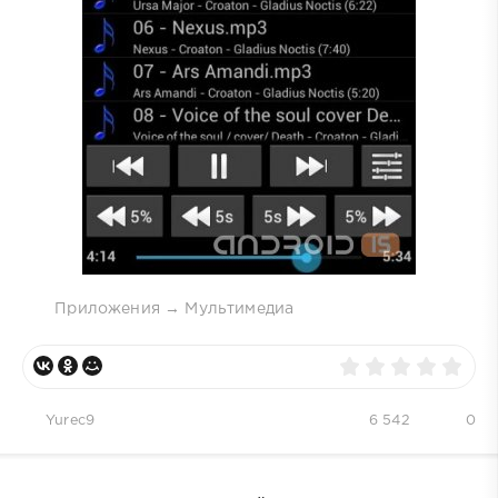
Приложения
→
Мультимедиа
Yurec9
6 542
0