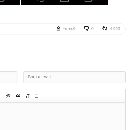
Yurec9
0
4 953