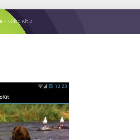
а
» Video Kit 2