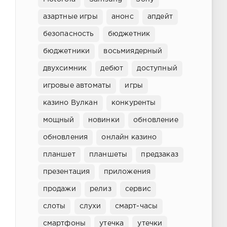
азартные игры
анонс
апдейт
безопасность
бюджетник
бюджетники
восьмиядерный
двухсимник
дебют
доступный
игровые автоматы
игры
казино Вулкан
конкуренты
мощный
новинки
обновление
обновления
онлайн казино
планшет
планшеты
предзаказ
презентация
приложения
продажи
релиз
сервис
слоты
слухи
смарт-часы
смартфоны
утечка
утечки