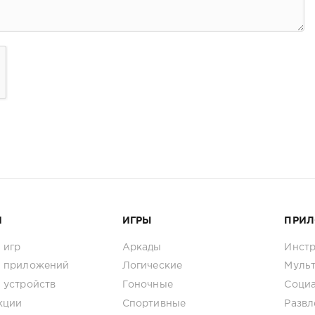
И
ИГРЫ
ПРИ
 игр
Аркады
Инст
 приложений
Логические
Муль
 устройств
Гоночные
Соци
кции
Спортивные
Развл