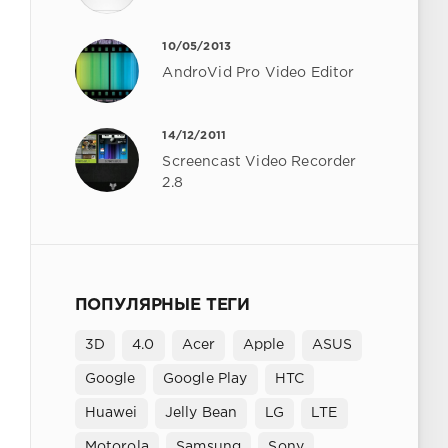
10/05/2013
AndroVid Pro Video Editor
14/12/2011
Screencast Video Recorder
2.8
ПОПУЛЯРНЫЕ ТЕГИ
3D
4.0
Acer
Apple
ASUS
Google
Google Play
HTC
Huawei
Jelly Bean
LG
LTE
Motorola
Samsung
Sony