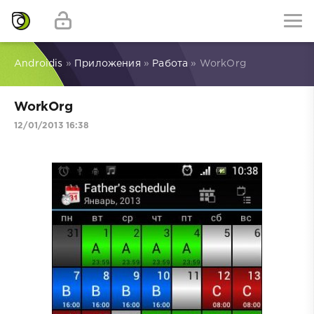
Androidis
»
Приложения
»
Работа
» WorkOrg
WorkOrg
12/01/2013 16:38