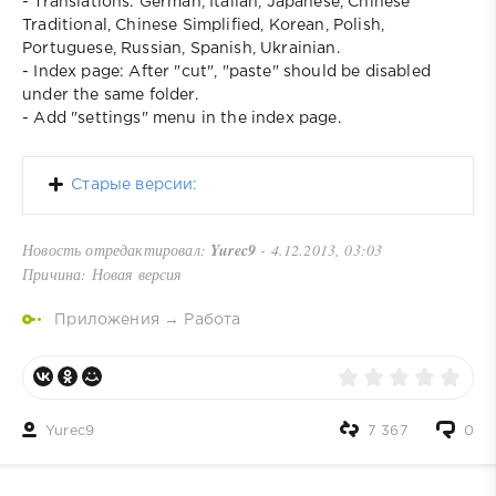
- Translations: German, Italian, Japanese, Chinese
Traditional, Chinese Simplified, Korean, Polish,
Portuguese, Russian, Spanish, Ukrainian.
- Index page: After "cut", "paste" should be disabled
under the same folder.
- Add "settings" menu in the index page.
Старые версии:
Новость отредактировал:
Yurec9
- 4.12.2013, 03:03
Причина: Новая версия
Приложения
→
Работа
Yurec9
7 367
0