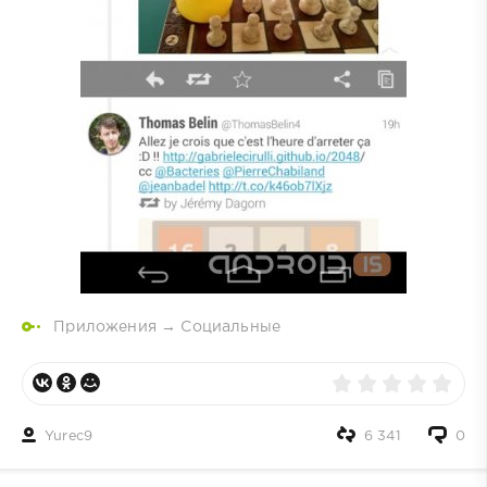
Приложения
→
Социальные
Yurec9
6 341
0