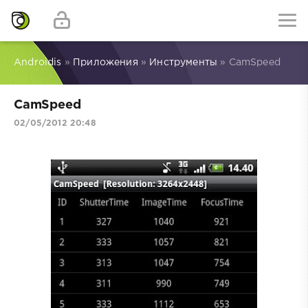
Androidis
»
Приложения
»
Инструменты
» CamSpeed
CamSpeed
02/05/2012 20:48