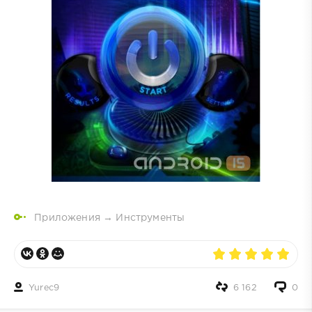
Приложения
→
Инструменты
Yurec9
6 162
0