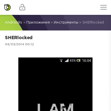
Androidis
»
Приложения
»
Инструменты
» SHERlocked
SHERlocked
04/03/2014 00:12