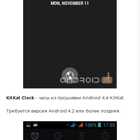
KitKat Clock
- часы из прошивки Android 4.4 KitKat.
Требуется версия Android 4.2 или более поздняя.