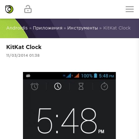
Androidis
»
Приложения
»
Инструменты
» KitKat Clock
KitKat Clock
11/03/2014 01:38