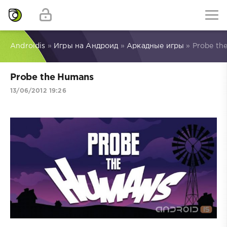
Androidis
»
Игры на Андроид
»
Аркадные игры
» Probe th
Probe the Humans
13/06/2012 19:26