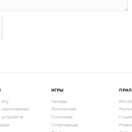
И
ИГРЫ
ПРИ
 игр
Аркады
Инст
 приложений
Логические
Муль
 устройств
Гоночные
Соци
кции
Спортивные
Развл