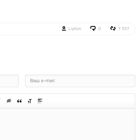
Lipton
0
7 557