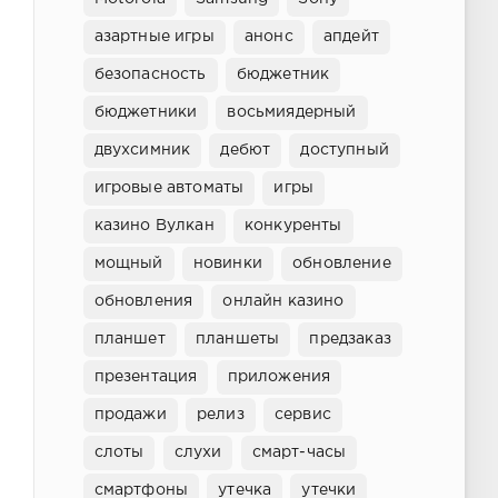
азартные игры
анонс
апдейт
безопасность
бюджетник
бюджетники
восьмиядерный
двухсимник
дебют
доступный
игровые автоматы
игры
казино Вулкан
конкуренты
мощный
новинки
обновление
обновления
онлайн казино
планшет
планшеты
предзаказ
презентация
приложения
продажи
релиз
сервис
слоты
слухи
смарт-часы
смартфоны
утечка
утечки