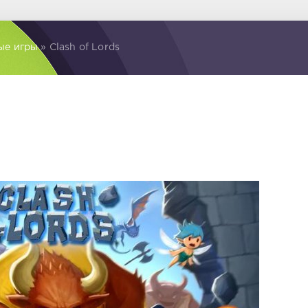
ые игры
» Clash of Lords