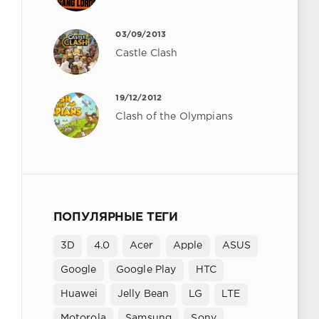
03/09/2013
Castle Clash
19/12/2012
Clash of the Olympians
ПОПУЛЯРНЫЕ ТЕГИ
3D
4.0
Acer
Apple
ASUS
Google
Google Play
HTC
Huawei
Jelly Bean
LG
LTE
Motorola
Samsung
Sony