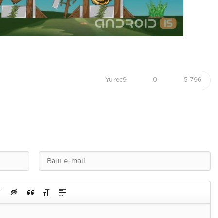
Yurec9
0
5 796