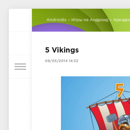
Androidis
»
Игры на Андроид
»
Аркадн
5 Vikings
09/05/2014 14:32