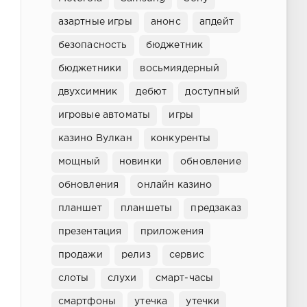
азартные игры
анонс
апдейт
безопасность
бюджетник
бюджетники
восьмиядерный
двухсимник
дебют
доступный
игровые автоматы
игры
казино Вулкан
конкуренты
мощный
новинки
обновление
обновления
онлайн казино
планшет
планшеты
предзаказ
презентация
приложения
продажи
релиз
сервис
слоты
слухи
смарт-часы
смартфоны
утечка
утечки