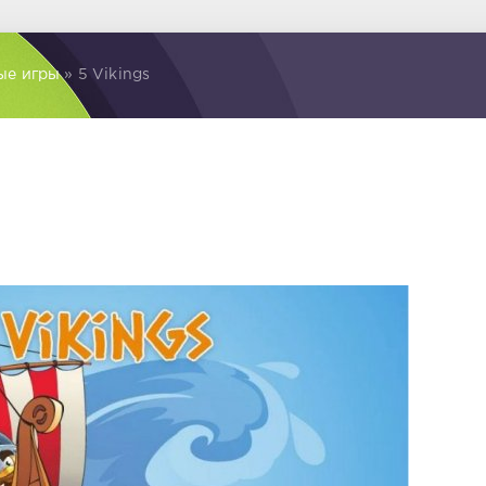
ые игры
» 5 Vikings