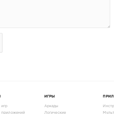
И
ИГРЫ
ПРИ
 игр
Аркады
Инст
 приложений
Логические
Муль