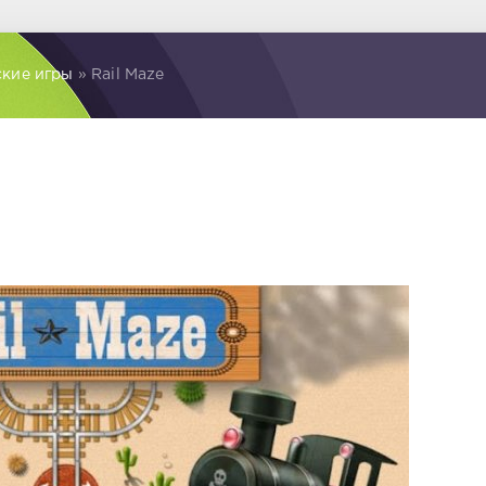
ские игры
» Rail Maze