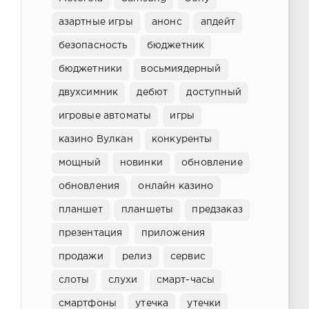
азартные игры
анонс
апдейт
безопасность
бюджетник
бюджетники
восьмиядерный
двухсимник
дебют
доступный
игровые автоматы
игры
казино Вулкан
конкуренты
мощный
новинки
обновление
обновления
онлайн казино
планшет
планшеты
предзаказ
презентация
приложения
продажи
релиз
сервис
слоты
слухи
смарт-часы
смартфоны
утечка
утечки