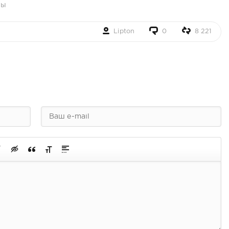
ры
Lipton
0
8 221