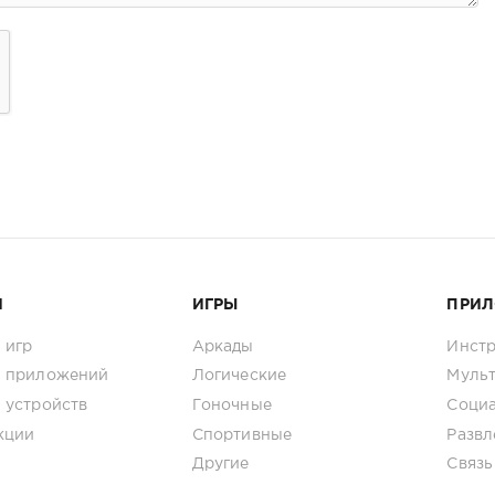
И
ИГРЫ
ПРИ
 игр
Аркады
Инст
 приложений
Логические
Муль
 устройств
Гоночные
Соци
кции
Спортивные
Развл
Другие
Связь