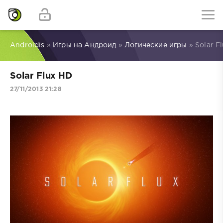
Androidis
»
Игры на Андроид
»
Логические игры
» Solar F
Solar Flux HD
27/11/2013 21:28