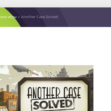
ские игры
» Another Case Solved