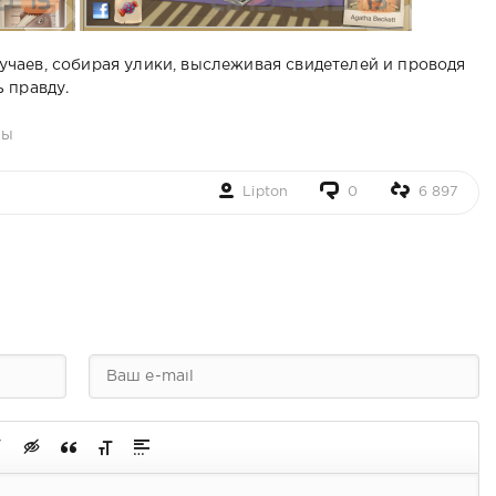
чаев, собирая улики, выслеживая свидетелей и проводя
 правду.
ры
Lipton
0
6 897