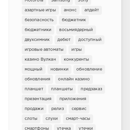
Motorola
Samsung
Sony
азартные игры
анонс
апдейт
безопасность
бюджетник
бюджетники
восьмиядерный
двухсимник
дебют
доступный
игровые автоматы
игры
казино Вулкан
конкуренты
мощный
новинки
обновление
обновления
онлайн казино
планшет
планшеты
предзаказ
презентация
приложения
продажи
релиз
сервис
слоты
слухи
смарт-часы
смартфоны
утечка
утечки