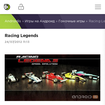
Androidis
»
Игры на Андроид
»
Гоночные игры
» Racing L
Racing Legends
24/07/2012 11:13