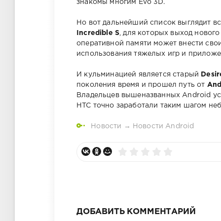
знакомы многим Evo 3D.
Но вот дальнейший список выглядит все
Incredible S
, для которых выход новог
оперативной памяти может внести свои
использования тяжелых игр и приложе
И кульминацией является старый
Desi
поколения время и прошел путь от
And
Владельцев вышеназванных Android уст
HTC точно заработали таким шагом не
Новости
→
Новости Android
ДОБАВИТЬ КОММЕНТАРИЙ