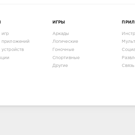
И
ИГРЫ
ПРИ
 игр
Аркады
Инст
 приложений
Логические
Муль
 устройств
Гоночные
Соци
кции
Спортивные
Развл
Другие
Связь