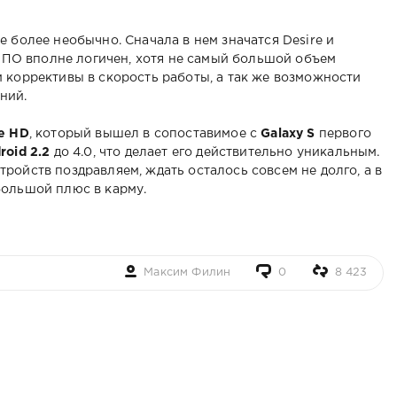
 более необычно. Сначала в нем значатся Desire и
о ПО вполне логичен, хотя не самый большой объем
 коррективы в скорость работы, а так же возможности
ний.
re HD
, который вышел в сопоставимое с
Galaxy S
первого
roid 2.2
до 4.0, что делает его действительно уникальным.
ройств поздравляем, ждать осталось совсем не долго, а в
большой плюс в карму.
Максим Филин
0
8 423