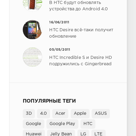
В HTC будут обновлять
устройства до Android 4.0
16/06/2011
HTC Desire всё-таки получит
обновление
05/05/2011
HTC Incredible S и Desire HD
подружились с Gingerbread
ПОПУЛЯРНЫЕ ТЕГИ
3D
4.0
Acer
Apple
ASUS
Google
Google Play
HTC
Huawei
Jelly Bean
LG
LTE