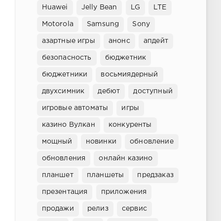
Huawei
Jelly Bean
LG
LTE
Motorola
Samsung
Sony
азартные игры
анонс
апдейт
безопасность
бюджетник
бюджетники
восьмиядерный
двухсимник
дебют
доступный
игровые автоматы
игры
казино Вулкан
конкуренты
мощный
новинки
обновление
обновления
онлайн казино
планшет
планшеты
предзаказ
презентация
приложения
продажи
релиз
сервис