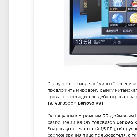
Сразу четыре модели "умных" телевизор
предложить мировому рынку китайская 
срока, производитель дебютировал на 
телевизором
Lenovo K91
.
Оснащенный огромным 55-дюймовым IP
разрешении 1080р, телевизор
Lenovo K
Snapdragon с частотой 1,5 ГГц, оборуд
распознавания лица пользователя, а т