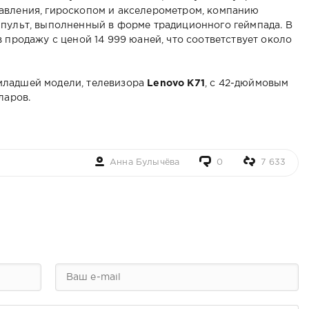
авления, гироскопом и акселерометром, компанию
 пульт, выполненный в форме традиционного геймпада. В
 продажу с ценой 14 999 юаней, что соответствует около
младшей модели, телевизора
Lenovo K71
, с 42-дюймовым
ларов.
Анна Булычёва
0
7 633