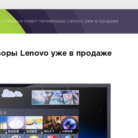
d
» Первые смарт-телевизоры Lenovo уже в продаже
зоры Lenovo уже в продаже