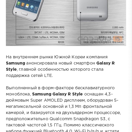
На внутреннем рынке Южной Кореи компания
Samsung
анонсировала новый смартфон
Galaxy R
Style
, главной особенностью которого стала
поддержка сетей LTE.
Выполненный в форм-факторе бесклавиатурного
моноблока,
Samsung Galaxy R Style
оснащен 4,3-
дюймовым Super AMOLED дисплеем, оборудован 5-
мегапиксельной основной и 1,3 Мп фронтальной
камерой, и базируется на двухъядерном процессоре,
предположительно Qualcomm Snapdragon S3, с
тактовой частотой 1,5 ГГц. Помимо классического
набора функций Bluetooth 4.0, Wi-Fi b/g/n и, кстати,