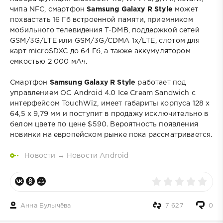
чипа NFC, смартфон
Samsung Galaxy R Style
может
похвастать 16 Гб встроенной памяти, приемником
мобильного телевидения T-DMB, поддержкой сетей
GSM/3G/LTE или GSM/3G/CDMA 1x/LTE, слотом для
карт microSDXC до 64 Гб, а также аккумулятором
емкостью 2 000 мАч.
Смартфон
Samsung Galaxy R Style
работает под
управлением ОС Android 4.0 Ice Cream Sandwich с
интерфейсом TouchWiz, имеет габариты корпуса 128 х
64,5 х 9,79 мм и поступит в продажу исключительно в
белом цвете по цене $590. Вероятность появления
новинки на европейском рынке пока рассматривается.
Новости
→
Новости Android
Анна Булычёва
7 627
0