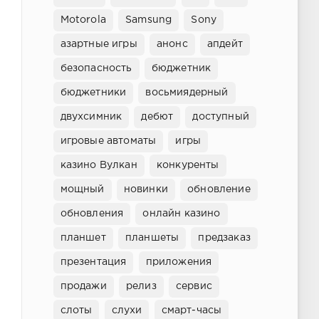
Motorola
Samsung
Sony
азартные игры
анонс
апдейт
безопасность
бюджетник
бюджетники
восьмиядерный
двухсимник
дебют
доступный
игровые автоматы
игры
казино Вулкан
конкуренты
мощный
новинки
обновление
обновления
онлайн казино
планшет
планшеты
предзаказ
презентация
приложения
продажи
релиз
сервис
слоты
слухи
смарт-часы