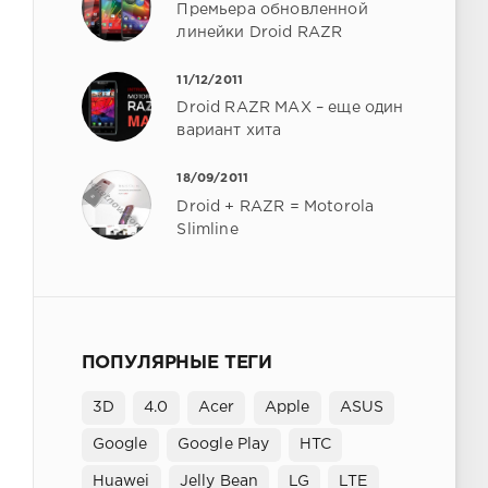
Премьера обновленной
линейки Droid RAZR
11/12/2011
Droid RAZR MAX – еще один
вариант хита
18/09/2011
Droid + RAZR = Motorola
Slimline
ПОПУЛЯРНЫЕ ТЕГИ
3D
4.0
Acer
Apple
ASUS
Google
Google Play
HTC
Huawei
Jelly Bean
LG
LTE