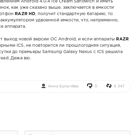
равлением Android 4.0.4 Ice Cream Sandwich и иметь
нок, как уже сказано выше, заключается в емкости
мартфон
RAZR HD
, получит стандартную батарею, то
 аккумулятором удвоенной емкости, что, непременно,
е аппарата.
ат выход новой версии ОС Android, и если аппараты
RAZR
ерными ICS, не повторится ли прошлогодняя ситуация,
 сутки до премьеры Samsung Galaxy Nexus с ICS решила
ead. Дежа вю.
Анна Булычёва
0
6 347