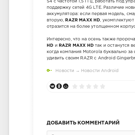
S4 с частотой 1,5 ГГц, работать под уп
поддержку сетей 4G LTE. Различие нови
аккумулятора: если первая модель, с
вторую,
RAZR MAXX HD
, укомплектуют
отразится на более утолщенном корпус
Интересно, что на осень также пророч
HD
и
RAZR MAXX HD
так и останутся в
когда компания Motorola буквально за
удивить своим RAZR с Android Gingerbr
Новости
→
Новости Android
ДОБАВИТЬ КОММЕНТАРИЙ