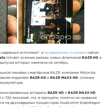
ь надежные источники", а
продвижение ссылками
сейчас
ola
готовит осенние релизы новых флагманов
RAZR HD
и
 выпуска которых намечена на октябрь.
пешной линейки смартфонов RAZR, компания Motorola
новыми моделями
RAZR HD
и
RAZR MAXX HD
, отличие
аккумулятора.
еанонсированные аппараты
RAZR HD
и
RAZR MAXX HD
х 720 пикселей, что, в принципе, понятно из названия
ться на двухъядерных процессорах Qualcomm Snapdragon