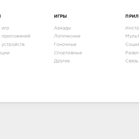
И
ИГРЫ
ПРИ
 игр
Аркады
Инст
 приложений
Логические
Муль
 устройств
Гоночные
Соци
кции
Спортивные
Развл
Другие
Связь