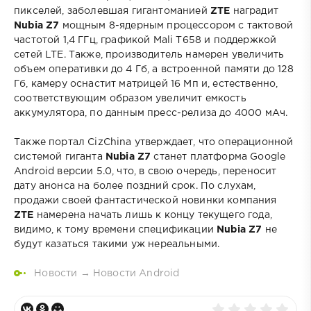
пикселей, заболевшая гигантоманией
ZTE
наградит
Nubia Z7
мощным 8-ядерным процессором с тактовой
частотой 1,4 ГГц, графикой Mali T658 и поддержкой
сетей LTE. Также, производитель намерен увеличить
объем оперативки до 4 Гб, а встроенной памяти до 128
Гб, камеру оснастит матрицей 16 Мп и, естественно,
соответствующим образом увеличит емкость
аккумулятора, по данным пресс-релиза до 4000 мАч.
Также портал CizChina утверждает, что операционной
системой гиганта
Nubia Z7
станет платформа Google
Android версии 5.0, что, в свою очередь, переносит
дату анонса на более поздний срок. По слухам,
продажи своей фантастической новинки компания
ZTE
намерена начать лишь к концу текущего года,
видимо, к тому времени спецификации
Nubia Z7
не
будут казаться такими уж нереальными.
Новости
→
Новости Android