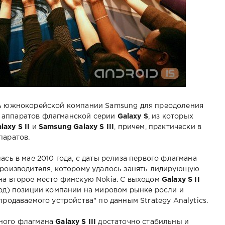
сь южнокорейской компании Samsung для преодоления
 аппаратов флагманской серии
Galaxy S
, из которых
axy S II
и
Samsung Galaxy S III
, причем, практически в
паратов.
ась в мае 2010 года, с даты релиза первого флагмана
производителя, которому удалось занять лидирующую
на второе место финскую Nokia. С выходом
Galaxy S II
год) позиции компании на мировом рынке росли и
продаваемого устройства" по данным Strategy Analytics.
ьного флагмана
Galaxy S III
достаточно стабильны и