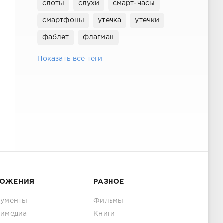
слоты
слухи
смарт-часы
смартфоны
утечка
утечки
фаблет
флагман
Показать все теги
ЛОЖЕНИЯ
РАЗНОЕ
рументы
Фильмы
тимедиа
Книги