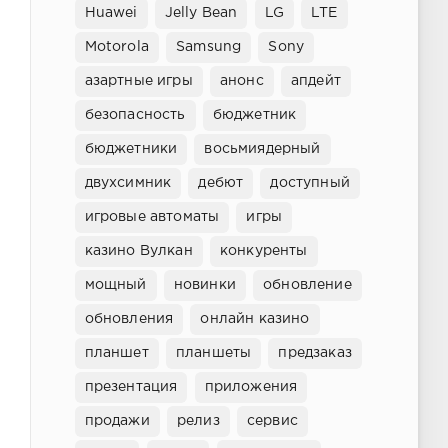
Huawei
Jelly Bean
LG
LTE
Motorola
Samsung
Sony
азартные игры
анонс
апдейт
безопасность
бюджетник
бюджетники
восьмиядерный
двухсимник
дебют
доступный
игровые автоматы
игры
казино Вулкан
конкуренты
мощный
новинки
обновление
обновления
онлайн казино
планшет
планшеты
предзаказ
презентация
приложения
продажи
релиз
сервис