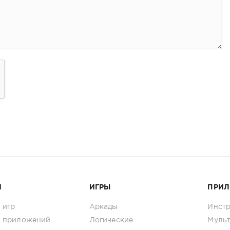
И
ИГРЫ
ПРИ
 игр
Аркады
Инст
 приложений
Логические
Муль