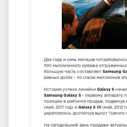
Два года и семь месяцев потребовало
100-миллионного рубежа отгруженных
большую часть составляют
Samsung Gal
равных долях - по сорок миллионов ап
История успеха линейки
Galaxy S
начал
Samsung Galaxy S
- первому аппарату 
позицию в рейтинге продаж, подвинув 
(май, 2011 год) и
Galaxy S III
(май, 2012 
укреплялись, достигнув высот "самого 
На сегодняшний день продажи актуал