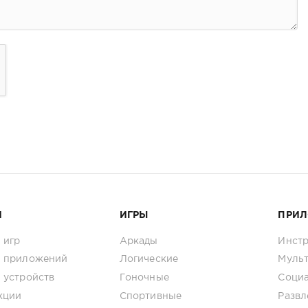
И
ИГРЫ
ПРИ
 игр
Аркады
Инст
 приложений
Логические
Муль
 устройств
Гоночные
Соци
кции
Спортивные
Развл