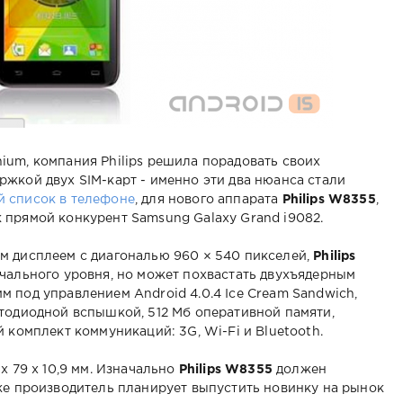
um, компания Philips решила порадовать своих
жкой двух SIM-карт - именно эти два нюанса стали
й список в телефоне
, для нового аппарата
Philips W8355
,
 прямой конкурент Samsung Galaxy Grand i9082.
м дисплеем с диагональю 960 × 540 пикселей,
Philips
ачального уровня, но может похвастать двухъядерным
 под управлением Android 4.0.4 Ice Cream Sandwich,
тодиодной вспышкой, 512 Мб оперативной памяти,
 комплект коммуникаций: 3G, Wi-Fi и Bluetooth.
x 79 x 10,9 мм. Изначально
Philips W8355
должен
же производитель планирует выпустить новинку на рынок