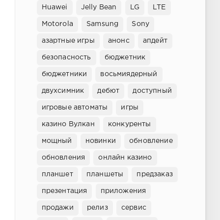
Huawei
Jelly Bean
LG
LTE
Motorola
Samsung
Sony
азартные игры
анонс
апдейт
безопасность
бюджетник
бюджетники
восьмиядерный
двухсимник
дебют
доступный
игровые автоматы
игры
казино Вулкан
конкуренты
мощный
новинки
обновление
обновления
онлайн казино
планшет
планшеты
предзаказ
презентация
приложения
продажи
релиз
сервис