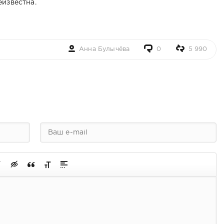
еизвестна.
Анна Булычёва
0
5 990