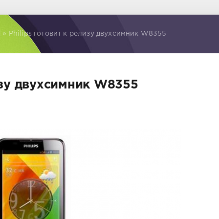
d
» Philips готовит к релизу двухсимник W8355
лизу двухсимник W8355