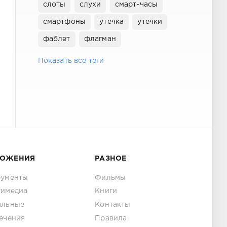
слоты
слухи
смарт-часы
смартфоны
утечка
утечки
фаблет
флагман
Показать все теги
ЛОЖЕНИЯ
РАЗНОЕ
рументы
Фильмы
тимедиа
Книги
альные
Контакты
ечения
Правила