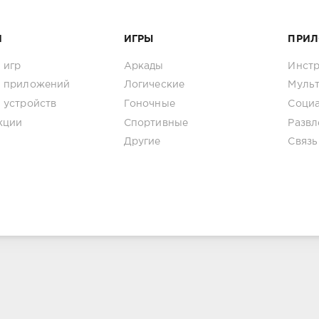
И
ИГРЫ
ПРИ
 игр
Аркады
Инст
 приложений
Логические
Муль
 устройств
Гоночные
Соци
кции
Спортивные
Развл
Другие
Связь