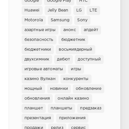
Google
Google Play
HTC
Huawei
Jelly Bean
LG
LTE
Motorola
Samsung
Sony
азартные игры
анонс
апдейт
безопасность
бюджетник
бюджетники
восьмиядерный
двухсимник
дебют
доступный
игровые автоматы
игры
казино Вулкан
конкуренты
мощный
новинки
обновление
обновления
онлайн казино
планшет
планшеты
предзаказ
презентация
приложения
продажи
релиз
сервис