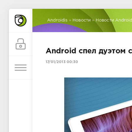
Androidis
»
Новости
»
Новости Androi
Android спел дуэтом 
17/01/2013 00:30