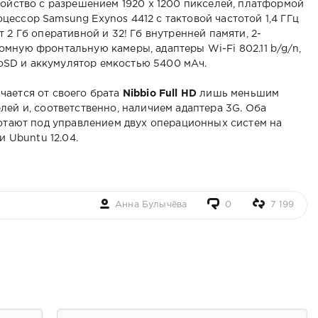
ройство с разрешением 1920 х 1200 пикселей, платформой
ессор Samsung Exynos 4412 с тактовой частотой 1,4 ГГц
 2 Гб оперативной и 32! Гб внутренней памяти, 2-
мную фронтальную камеры, адаптеры Wi-Fi 802.11 b/g/n,
croSD и аккумулятор емкостью 5400 мАч.
чается от своего брата
Nibbio Full HD
лишь меньшим
лей и, соответственно, наличием адаптера 3G. Оба
ботают под управлением двух операционных систем на
и Ubuntu 12.04.
Анна Булычёва
0
7 199