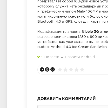
представляет собой 10,1-дюймовое уст
которому служит четырехъядерный проц
и графическим чипом Mali-400MP, имеет
мегапиксельную основную и более скро
Bluetooth 4.0 и GPS, слот для карт mi
Модификация планшета
Nibbio 3G
отли
разрешением дисплея 1280 х 800 пиксе
устройства, как уже сказано выше, ра
выбор: Android 4.0 Ice Cream Sandwich 
Новости
→
Новости Android
ДОБАВИТЬ КОММЕНТАРИЙ