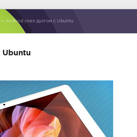
d
» Android спел дуэтом с Ubuntu
с Ubuntu