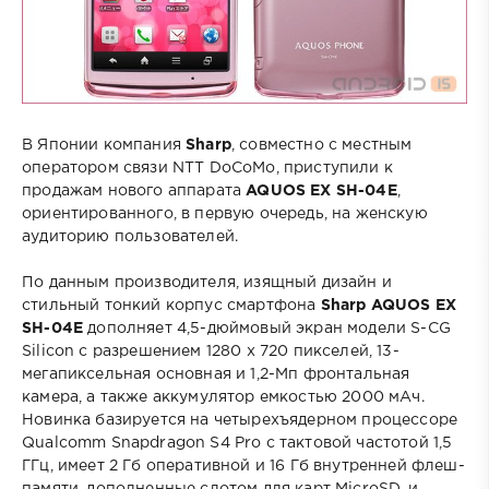
В Японии компания
Sharp
, совместно с местным
оператором связи NTT DoCoMo, приступили к
продажам нового аппарата
AQUOS EX SH-04E
,
ориентированного, в первую очередь, на женскую
аудиторию пользователей.
По данным производителя, изящный дизайн и
стильный тонкий корпус смартфона
Sharp AQUOS EX
SH-04E
дополняет 4,5-дюймовый экран модели S-CG
Silicon с разрешением 1280 х 720 пикселей, 13-
мегапиксельная основная и 1,2-Мп фронтальная
камера, а также аккумулятор емкостью 2000 мАч.
Новинка базируется на четырехъядерном процессоре
Qualcomm Snapdragon S4 Pro с тактовой частотой 1,5
ГГц, имеет 2 Гб оперативной и 16 Гб внутренней флеш-
памяти, дополненные слотом для карт MicroSD, и