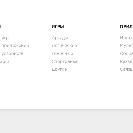
И
ИГРЫ
ПРИ
 игр
Аркады
Инст
 приложений
Логические
Муль
 устройств
Гоночные
Соци
кции
Спортивные
Развл
Другие
Связь