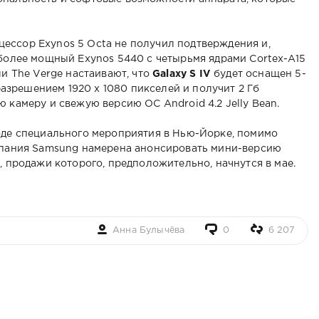
ессор Exynos 5 Octa не получил подтверждения и,
 более мощный Exynos 5440 с четырьмя ядрами Cortex-A15
ли The Verge настаивают, что
Galaxy S IV
будет оснащен 5-
зрешением 1920 х 1080 пикселей и получит 2 Гб
 камеру и свежую версию ОС Android 4.2 Jelly Bean.
оде специального мероприятия в Нью-Йорке, помимо
мпания Samsung намерена анонсировать мини-версию
i
, продажи которого, предположительно, начнутся в мае.
Анна Булычёва
0
6 207