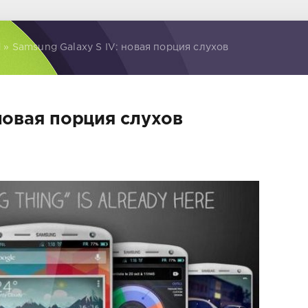
d
» Samsung Galaxy S IV: новая порция слухов
 новая порция слухов