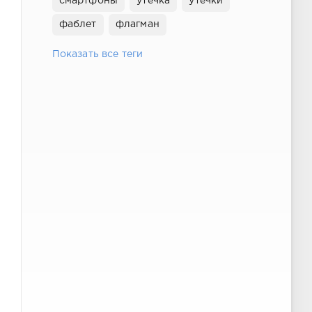
смартфоны
утечка
утечки
фаблет
флагман
Показать все теги