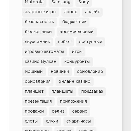
Motorola
Samsung
Sony
азартные игры
анонс
апдейт
безопасность
бюджетник
бюджетники
восьмиядерный
двухсимник
дебют
доступный
игровые автоматы
игры
казино Вулкан
конкуренты
мощный
новинки
обновление
обновления
онлайн казино
планшет
планшеты
предзаказ
презентация
приложения
продажи
релиз
сервис
слоты
слухи
смарт-часы