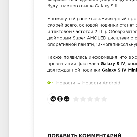
будут намного выше Galaxy S III.
Упомянутый ранее восьмиядерный проц
скорей всего, основой новинки станет
и тактовой частотой 2 ГГц. Обозревате
дюймовым Super AMOLED дисплеем с ра
оперативной памяти, 13-мегапиксельную
Также, появилась информация, что в х
презентации флагмана
Galaxy S IV
, ко
долгожданной новинки
Galaxy S IV Min
Новости
→
Новости Android
ДОБАВИТЬ КОММЕНТАРИЙ