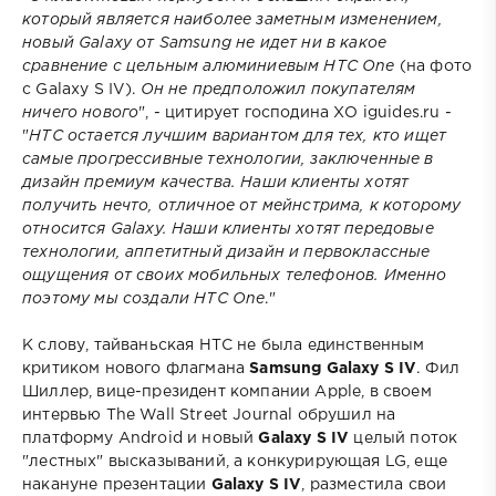
который является наиболее заметным изменением,
новый Galaxy от Samsung не идет ни в какое
сравнение с цельным алюминиевым HTC One
(на фото
с Galaxy S IV).
Он не предположил покупателям
ничего нового
", - цитирует господина ХО iguides.ru -
"
HTC остается лучшим вариантом для тех, кто ищет
самые прогрессивные технологии, заключенные в
дизайн премиум качества. Наши клиенты хотят
получить нечто, отличное от мейнстрима, к которому
относится Galaxy. Наши клиенты хотят передовые
технологии, аппетитный дизайн и первоклассные
ощущения от своих мобильных телефонов. Именно
поэтому мы создали HTC One
."
К слову, тайваньская НТС не была единственным
критиком нового флагмана
Samsung Galaxy S IV
. Фил
Шиллер, вице-президент компании Apple, в своем
интервью The Wall Street Journal обрушил на
платформу Android и новый
Galaxy S IV
целый поток
"лестных" высказываний, а конкурирующая LG, еще
накануне презентации
Galaxy S IV
, разместила свои