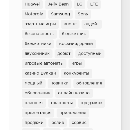
Huawei
Jelly Bean
LG
LTE
Motorola
Samsung
Sony
азартные игры
анонс
апдейт
безопасность
бюджетник
бюджетники
восьмиядерный
двухсимник
дебют
доступный
игровые автоматы
игры
казино Вулкан
конкуренты
мощный
новинки
обновление
обновления
онлайн казино
планшет
планшеты
предзаказ
презентация
приложения
продажи
релиз
сервис