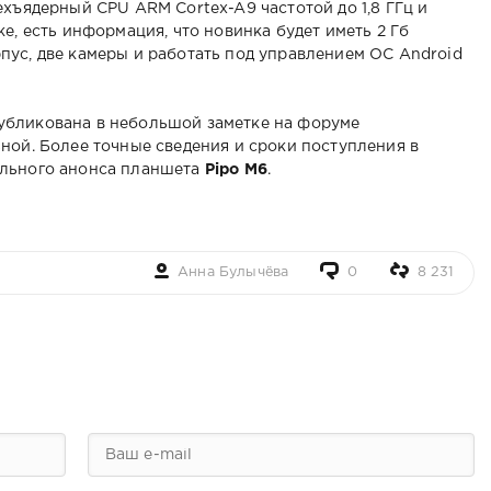
ехъядерный CPU ARM Cortex-A9 частотой до 1,8 ГГц и
е, есть информация, что новинка будет иметь 2 Гб
ус, две камеры и работать под управлением ОС Android
убликована в небольшой заметке на форуме
ной. Более точные сведения и сроки поступления в
ального анонса планшета
Pipo M6
.
Анна Булычёва
0
8 231