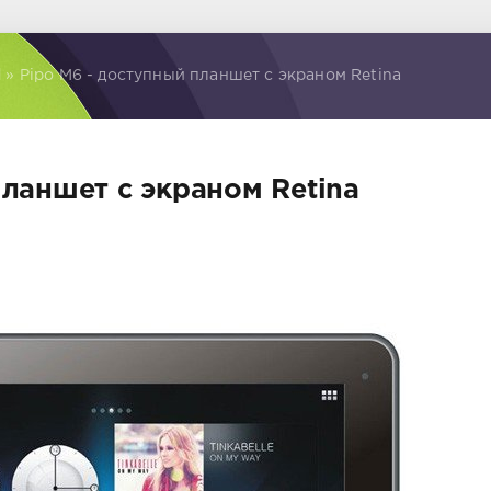
d
» Pipo M6 - доступный планшет с экраном Retina
планшет с экраном Retina