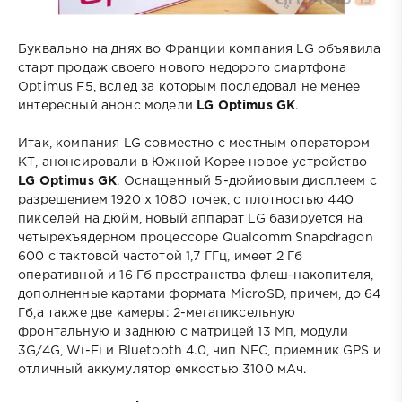
Буквально на днях во Франции компания LG объявила
старт продаж своего нового недорого смартфона
Optimus F5, вслед за которым последовал не менее
интересный анонс модели
LG Optimus GK
.
Итак, компания LG совместно с местным оператором
КТ, анонсировали в Южной Корее новое устройство
LG Optimus GK
. Оснащенный 5-дюймовым дисплеем с
разрешением 1920 х 1080 точек, с плотностью 440
пикселей на дюйм, новый аппарат LG базируется на
четырехъядерном процессоре Qualcomm Snapdragon
600 с тактовой частотой 1,7 ГГц, имеет 2 Гб
оперативной и 16 Гб пространства флеш-накопителя,
дополненные картами формата MicroSD, причем, до 64
Гб,а также две камеры: 2-мегапиксельную
фронтальную и заднюю с матрицей 13 Мп, модули
3G/4G, Wi-Fi и Bluetooth 4.0, чип NFC, приемник GPS и
отличный аккумулятор емкостью 3100 мАч.