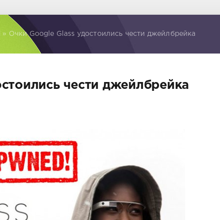
d
» Очки Google Glass удостоились чести джейлбрейка
остоились чести джейлбрейка