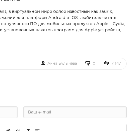
n), в виртуальном мире более известный как saurik,
жений для платформ Android и iOS, любитель читать
р популярного ПО для мобильных продуктов Apple - Cydia,
ки установочных пакетов программ для Apple устройств,
Анна Булычёва
0
7 147