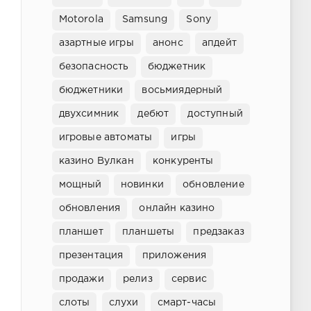
Motorola
Samsung
Sony
азартные игры
анонс
апдейт
безопасность
бюджетник
бюджетники
восьмиядерный
двухсимник
дебют
доступный
игровые автоматы
игры
казино Вулкан
конкуренты
мощный
новинки
обновление
обновления
онлайн казино
планшет
планшеты
предзаказ
презентация
приложения
продажи
релиз
сервис
слоты
слухи
смарт-часы