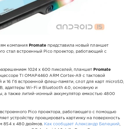
лям компания
Promate
представила новый планшет
ого стал встроенный Pico проектор, работающий с
азрешением 1024 х 600 пикселей, планшет
Promate
оцессоре TI OMAP4460 ARM Cortex-A9 с тактовой
ой и 16 Гб встроенной флеш-памяти, слот для карт microSD,
, адаптеры Wi-Fi и Bluetooth 4.0, основную и
, а также литий-ионный аккумулятор емкостью 4800
 встроенного Pico проектора, работающего с помощью
ляет устройству проецировать картинку на поверхность
м 854 х 480 дюймов.
Как сообщает Александр Белецкий
,