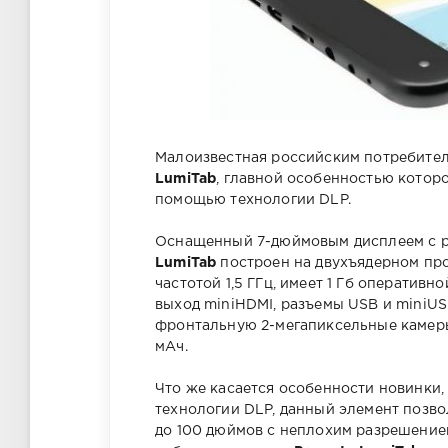
Малоизвестная российским потребите
LumiTab
, главной особенностью котор
помощью технологии DLP.
Оснащенный 7-дюймовым дисплеем с р
LumiTab
построен на двухъядерном пр
частотой 1,5 ГГц, имеет 1 Гб оперативн
выход miniHDMI, разъемы USB и miniUSB
фронтальную 2-мегапиксельные камеры
мАч.
Что же касается особенности новинки,
технологии DLP, данный элемент позво
до 100 дюймов с неплохим разрешение