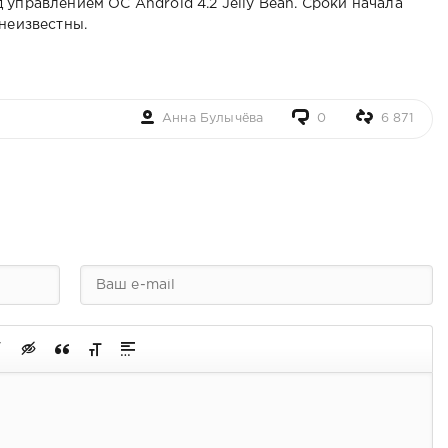
 управлением ОС Android 4.2 Jelly Bean. Сроки начала
неизвестны.
Анна Булычёва
0
6 871