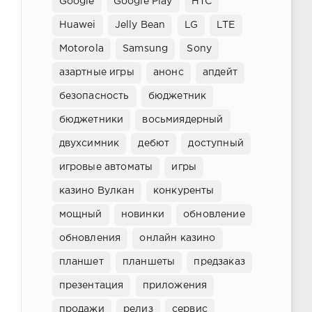
Google
Google Play
HTC
Huawei
Jelly Bean
LG
LTE
Motorola
Samsung
Sony
азартные игры
анонс
апдейт
безопасность
бюджетник
бюджетники
восьмиядерный
двухсимник
дебют
доступный
игровые автоматы
игры
казино Вулкан
конкуренты
мощный
новинки
обновление
обновления
онлайн казино
планшет
планшеты
предзаказ
презентация
приложения
продажи
релиз
сервис