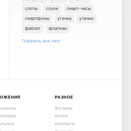
слоты
слухи
смарт-часы
смартфоны
утечка
утечки
фаблет
флагман
Показать все теги
ЛОЖЕНИЯ
РАЗНОЕ
рументы
Фильмы
тимедиа
Книги
альные
Контакты