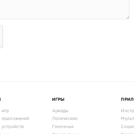
И
ИГРЫ
ПРИ
 игр
Аркады
Инст
 приложений
Логические
Муль
 устройств
Гоночные
Соци