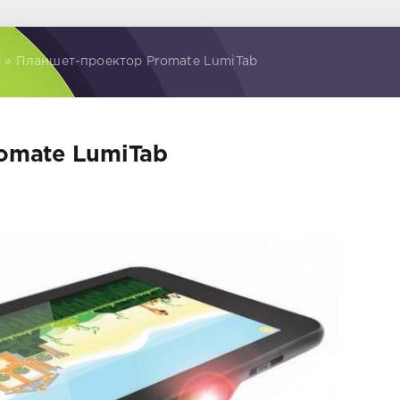
d
» Планшет-проектор Promate LumiTab
omate LumiTab