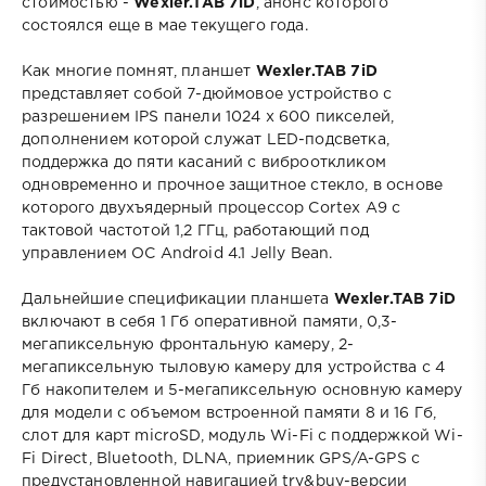
стоимостью -
Wexler.TAB 7iD
, анонс которого
состоялся еще в мае текущего года.
Как многие помнят, планшет
Wexler.TAB 7iD
представляет собой 7-дюймовое устройство с
разрешением IPS панели 1024 х 600 пикселей,
дополнением которой служат LED-подсветка,
поддержка до пяти касаний с виброоткликом
одновременно и прочное защитное стекло, в основе
которого двухъядерный процессор Cortex A9 с
тактовой частотой 1,2 ГГц, работающий под
управлением ОС Android 4.1 Jelly Bean.
Дальнейшие спецификации планшета
Wexler.TAB 7iD
включают в себя 1 Гб оперативной памяти, 0,3-
мегапиксельную фронтальную камеру, 2-
мегапиксельную тыловую камеру для устройства с 4
Гб накопителем и 5-мегапиксельную основную камеру
для модели с объемом встроенной памяти 8 и 16 Гб,
слот для карт microSD, модуль Wi-Fi с поддержкой Wi-
Fi Direct, Bluetooth, DLNA, приемник GPS/A-GPS с
предустановленной навигацией try&buy-версии