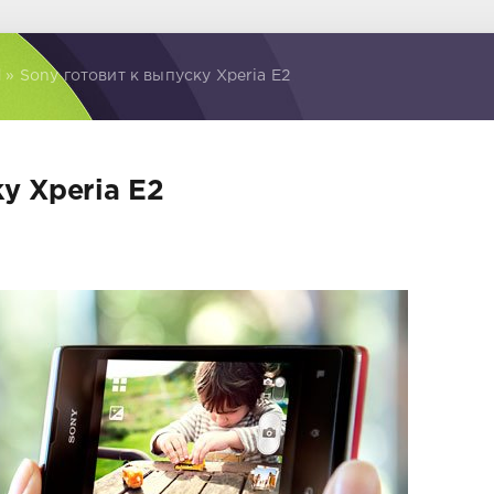
d
» Sony готовит к выпуску Xperia E2
у Xperia E2