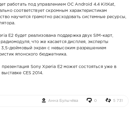
ет работать под управлением ОС Android 4.4 KitKat,
ально соответствует скромным характеристикам
йство научится грамотно расходовать системные ресурсы,
лятора.
eria E2 будет реализована поддержка двух SIM-карт,
 радиомодуля, что же касается дисплея, эксперты
й 3,5-дюймовый экран с невысоким разрешением
ристик японского бюджетника.
я презентация Sony Xperia E2 может состояться уже в
 выставке CES 2014.
Анна Булычёва
0
5 731