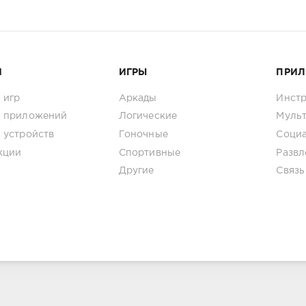
И
ИГРЫ
ПРИ
 игр
Аркады
Инст
 приложений
Логические
Муль
 устройств
Гоночные
Соци
кции
Спортивные
Развл
Другие
Связь