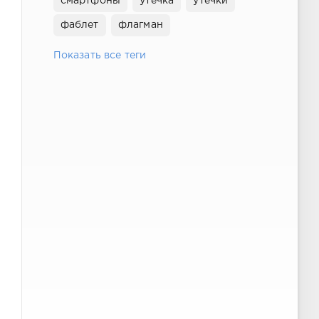
смартфоны
утечка
утечки
фаблет
флагман
Показать все теги