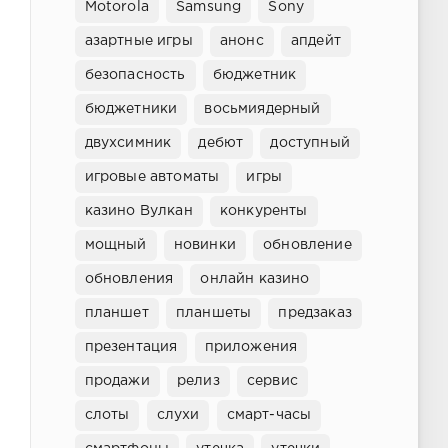
Motorola
Samsung
Sony
азартные игры
анонс
апдейт
безопасность
бюджетник
бюджетники
восьмиядерный
двухсимник
дебют
доступный
игровые автоматы
игры
казино Вулкан
конкуренты
мощный
новинки
обновление
обновления
онлайн казино
планшет
планшеты
предзаказ
презентация
приложения
продажи
релиз
сервис
слоты
слухи
смарт-часы