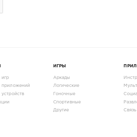
И
ИГРЫ
ПРИ
 игр
Аркады
Инст
 приложений
Логические
Муль
 устройств
Гоночные
Соци
кции
Спортивные
Развл
Другие
Связь