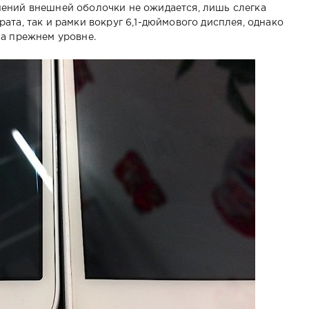
ений внешней оболочки не ожидается, лишь слегка
та, так и рамки вокруг 6,1-дюймового дисплея, однако
на прежнем уровне.