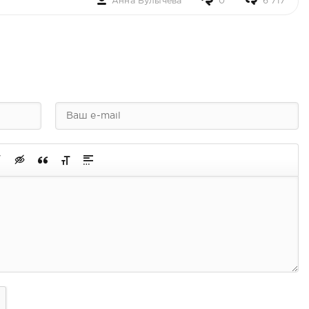
Анна Булычёва
0
6 717