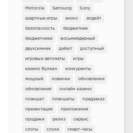
Motorola
Samsung
Sony
азартные игры
анонс
апдейт
безопасность
бюджетник
бюджетники
восьмиядерный
двухсимник
дебют
доступный
игровые автоматы
игры
казино Вулкан
конкуренты
мощный
новинки
обновление
обновления
онлайн казино
планшет
планшеты
предзаказ
презентация
приложения
продажи
релиз
сервис
слоты
слухи
смарт-часы