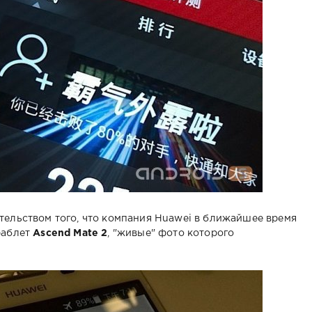
тельством того, что компания Huawei в ближайшее время
фаблет
Ascend Mate 2
, "живые" фото которого