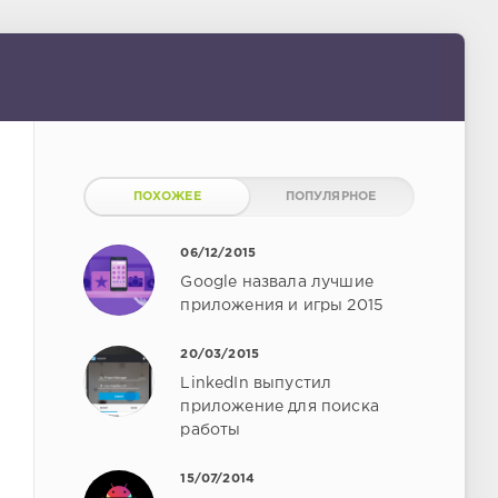
ПОХОЖЕЕ
ПОПУЛЯРНОЕ
06/12/2015
Google назвала лучшие
приложения и игры 2015
20/03/2015
LinkedIn выпустил
приложение для поиска
работы
15/07/2014