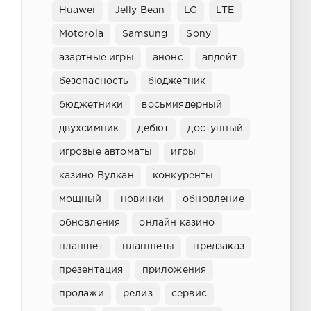
Huawei
Jelly Bean
LG
LTE
Motorola
Samsung
Sony
азартные игры
анонс
апдейт
безопасность
бюджетник
бюджетники
восьмиядерный
двухсимник
дебют
доступный
игровые автоматы
игры
казино Вулкан
конкуренты
мощный
новинки
обновление
обновления
онлайн казино
планшет
планшеты
предзаказ
презентация
приложения
продажи
релиз
сервис