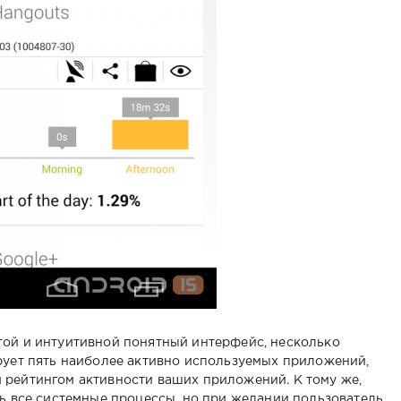
той и интуитивной понятный интерфейс, несколько
рует пять наиболее активно используемых приложений,
 рейтингом активности ваших приложений. К тому же,
ть все системные процессы, но при желании пользователь