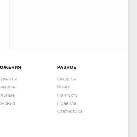
ЛОЖЕНИЯ
РАЗНОЕ
рументы
Фильмы
тимедиа
Книги
альные
Контакты
ечения
Правила
Статистика