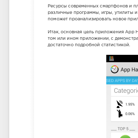
Ресурсы современных смартфонов и пл
различные программы, игры, утилиты 
поможет проанализировать новое пр
Итак, основная цель приложения App H
том или ином приложении, с демонстра
достаточно подробной статистикой.