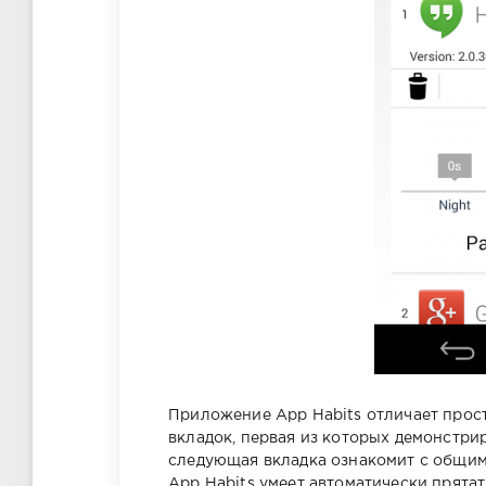
Приложение App Habits отличает прос
вкладок, первая из которых демонстри
следующая вкладка ознакомит с общим
App Habits умеет автоматически прята