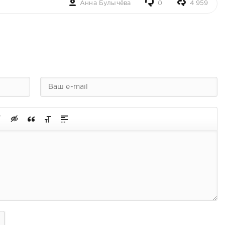
Анна Булычёва
0
4 959