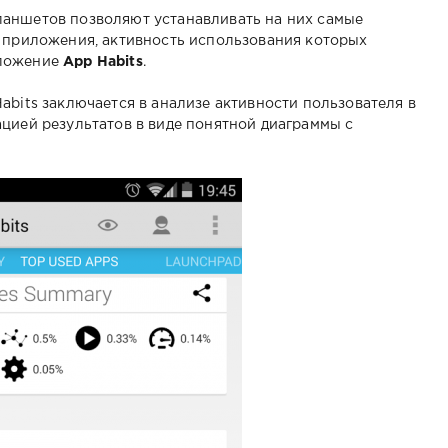
аншетов позволяют устанавливать на них самые
и приложения, активность использования которых
иложение
App Habits
.
abits заключается в анализе активности пользователя в
цией результатов в виде понятной диаграммы с