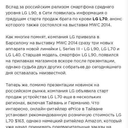
Вслед за российским релизом смартфона среднего
уровня LG L90, в Сети появилась информация о
грядущем старте продаж брата по крови
LG L70
, анонс
которого также состоялся на выставке MWC 2014.
Как многие помнят, компания LG привезла в
Барселону на выставку MWC 2014 сразу три новых
аппарата новой линейки L Series III - LG L90, LG L70 и
LG L40. Старшая модель, смартфон LG L90, появился
на прилавках магазинов вскоре после презентации,
однако судьба двух других собратьев до сегодняшнего
дня оставалась неизвестной.
Теперь же, помимо презентации новинок на
российском рынке, компания LG объявила старт
продаж устройства LG L70 еще в нескольких
регионах, включая Тайвань и Германию. Что
интересно, онлайн-ритейлер ePrice в Тайване
установил рекомендованную розничную стоимость LG
L70 $163, однако немецкий ритейлер Amazon, который
уже начал принимать предварительные заказы на