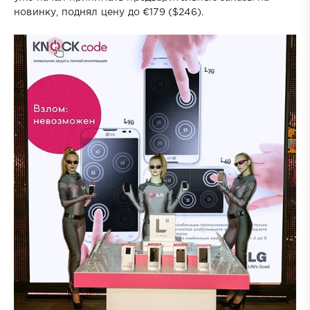
новинку, поднял цену до €179 ($246).