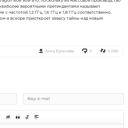
ragon 808 или 810, поскольку их массовое производство
, наиболее вероятными претендентами называют
 с частотой 1,2 ГГц, 1,6 ГГц и 1,8 ГГц соответственно.
сом и вскоре приоткроет завесу тайны над новым
Анна Булычёва
0
5 086