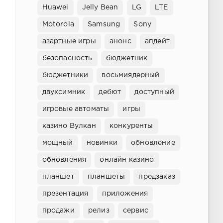
Huawei
Jelly Bean
LG
LTE
Motorola
Samsung
Sony
азартные игры
анонс
апдейт
безопасность
бюджетник
бюджетники
восьмиядерный
двухсимник
дебют
доступный
игровые автоматы
игры
казино Вулкан
конкуренты
мощный
новинки
обновление
обновления
онлайн казино
планшет
планшеты
предзаказ
презентация
приложения
продажи
релиз
сервис