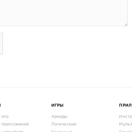
И
ИГРЫ
ПРИ
 игр
Аркады
Инст
 приложений
Логические
Муль