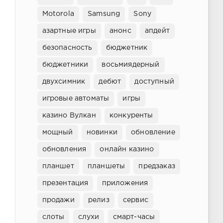
Motorola
Samsung
Sony
азартные игры
анонс
апдейт
безопасность
бюджетник
бюджетники
восьмиядерный
двухсимник
дебют
доступный
игровые автоматы
игры
казино Вулкан
конкуренты
мощный
новинки
обновление
обновления
онлайн казино
планшет
планшеты
предзаказ
презентация
приложения
продажи
релиз
сервис
слоты
слухи
смарт-часы