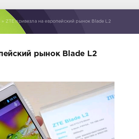
d
» ZTE привезла на европейский рынок Blade L2
пейский рынок Blade L2