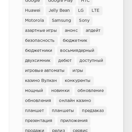
Google
Google Play
HTC
Huawei
Jelly Bean
LG
LTE
Motorola
Samsung
Sony
азартные игры
анонс
апдейт
безопасность
бюджетник
бюджетники
восьмиядерный
двухсимник
дебют
доступный
игровые автоматы
игры
казино Вулкан
конкуренты
мощный
новинки
обновление
обновления
онлайн казино
планшет
планшеты
предзаказ
презентация
приложения
продажи
релиз
сервис