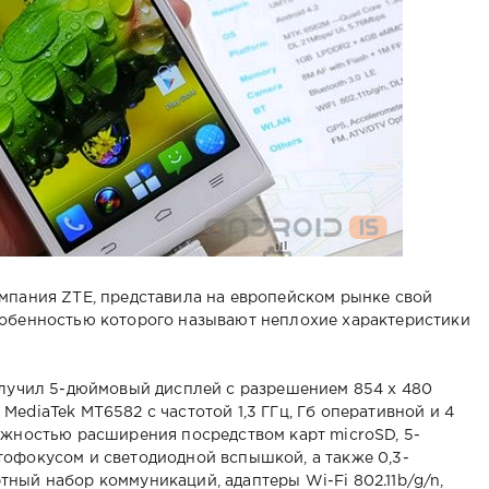
мпания ZTE, представила на европейском рынке свой
собенностью которого называют неплохие характеристики
олучил 5-дюймовый дисплей с разрешением 854 х 480
ediaTek MT6582 с частотой 1,3 ГГц, Гб оперативной и 4
ожностью расширения посредством карт microSD, 5-
тофокусом и светодиодной вспышкой, а также 0,3-
ный набор коммуникаций, адаптеры Wi-Fi 802.11b/g/n,