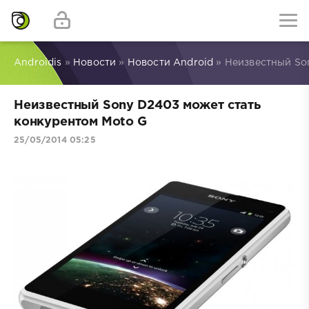
Androidis
»
Новости
»
Новости Android
» Неизвестный So
Неизвестный Sony D2403 может стать
конкурентом Moto G
25/05/2014 05:25