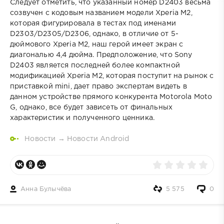
Следует отметить, что указанный номер D2403 весьма
созвучен с кодовым названием модели Xperia M2,
которая фигурировала в тестах под именами
D2303/D2305/D2306, однако, в отличие от 5-
дюймового Xperia M2, наш герой имеет экран с
диагональю 4,4 дюйма. Предположение, что Sony
D2403 является последней более компактной
модификацией Xperia M2, которая поступит на рынок с
приставкой mini, дает право экспертам видеть в
данном устройстве прямого конкурента Motorola Moto
G, однако, все будет зависеть от финальных
характеристик и полученного ценника.
Новости
→
Новости Android
Анна Булычёва
5 575
0