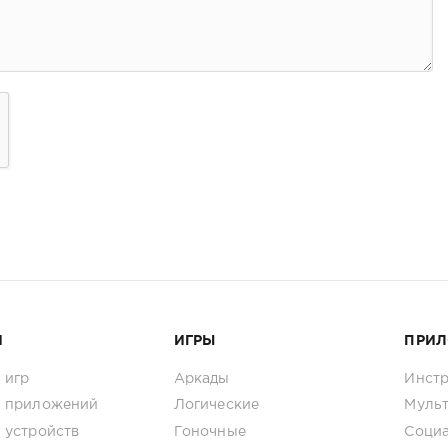
И
ИГРЫ
ПРИ
 игр
Аркады
Инст
 приложений
Логические
Муль
 устройств
Гоночные
Соци