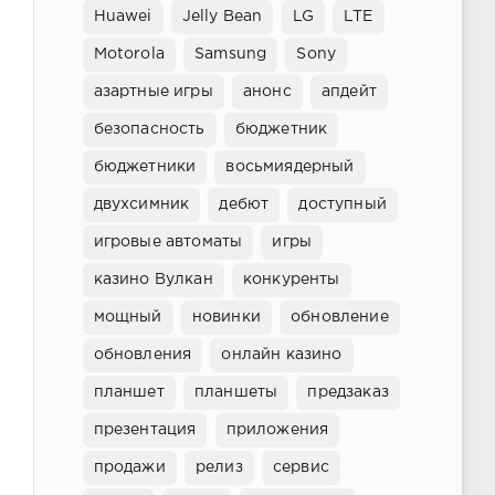
Huawei
Jelly Bean
LG
LTE
Motorola
Samsung
Sony
азартные игры
анонс
апдейт
безопасность
бюджетник
бюджетники
восьмиядерный
двухсимник
дебют
доступный
игровые автоматы
игры
казино Вулкан
конкуренты
мощный
новинки
обновление
обновления
онлайн казино
планшет
планшеты
предзаказ
презентация
приложения
продажи
релиз
сервис