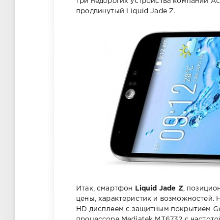
три недорогих устройства компании Ac
продвинутый Liquid Jade Z.
Итак, смартфон
Liquid Jade Z
, позицио
цены, характеристик и возможностей.
HD дисплеем с защитным покрытием Gor
процессоре Mediatek MT6732 с частотой 