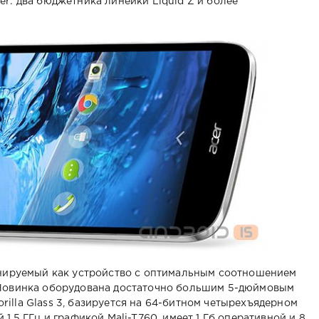
er: два бюджетника линейки Liquid Z и более
нируемый как устройство с оптимальным соотношением
 Новинка оборудована достаточно большим 5-дюймовым
illa Glass 3, базируется на 64-битном четырехъядерном
1,5 ГГц и графикой Mali-T760, имеет 1 Гб оперативной и 8