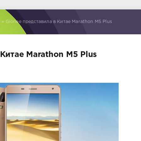
d
» Gionee представила в Китае Marathon M5 Plus
 Китае Marathon M5 Plus