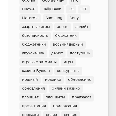
Google
Google Play
HTC
Huawei
Jelly Bean
LG
LTE
Motorola
Samsung
Sony
азартные игры
анонс
апдейт
безопасность
бюджетник
бюджетники
восьмиядерный
двухсимник
дебют
доступный
игровые автоматы
игры
казино Вулкан
конкуренты
мощный
новинки
обновление
обновления
онлайн казино
планшет
планшеты
предзаказ
презентация
приложения
продажи
релиз
сервис