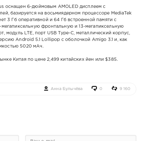
Plus оснащен 6-дюймовым AMOLED дисплеем с
елей, базируется на восьмиядерном процессоре MediaTek
меет 3 Гб оперативной и 64 Гб встроенной памяти с
 5-мегапиксельную фронтальную и 13-мегапиксельную
рт, модуль LTE, порт USB Type-C, металлический корпус,
рсию Android 5.1 Lollipop с оболочкой Amigo 3.1 и, как
мкостью 5020 мАч.
ынке Китая по цене 2,499 китайских йен или $385.
Анна Булычёва
0
9 160