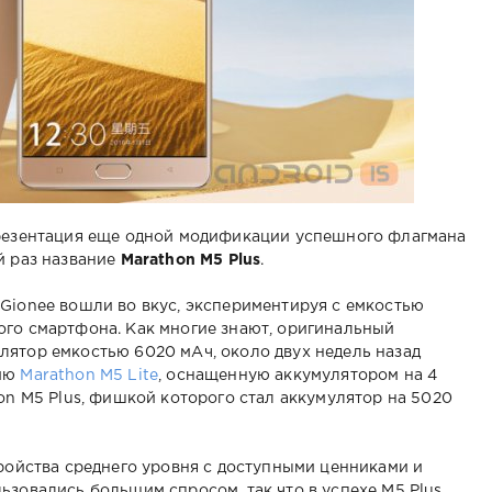
презентация еще одной модификации успешного флагмана
й раз название
Marathon M5 Plus
.
Gionee вошли во вкус, экспериментируя с емкостью
ого смартфона. Как многие знают, оригинальный
лятор емкостью 6020 мАч, около двух недель назад
сию
Marathon M5 Lite
, оснащенную аккумулятором на 4
hon M5 Plus, фишкой которого стал аккумулятор на 5020
тройства среднего уровня с доступными ценниками и
ьзовались большим спросом, так что в успехе M5 Plus