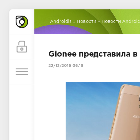
Androidis
»
Новости
»
Новости Androi
Gionee представила в
22/12/2015 06:18