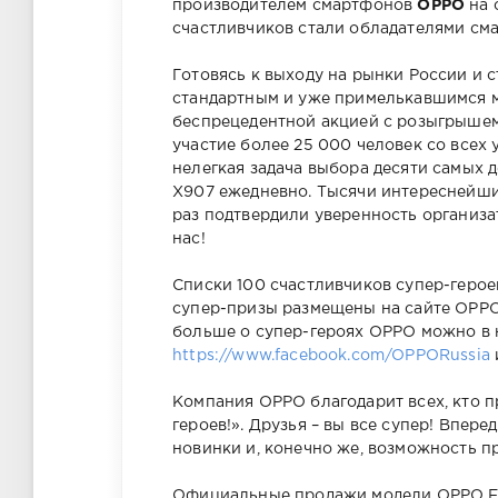
производителем смартфонов
OPPO
на 
счастливчиков стали обладателями с
Готовясь к выходу на рынки России и 
стандартным и уже примелькавшимся м
беспрецедентной акцией с розыгрышем
участие более 25 000 человек со всех
нелегкая задача выбора десяти самых 
X907 ежедневно. Тысячи интереснейши
раз подтвердили уверенность организат
нас!
Списки 100 счастливчиков супер-герое
супер-призы размещены на сайте OPPO
больше о супер-героях OPPO можно в 
https://www.facebook.com/OPPORussia
Компания OPPO благодарит всех, кто п
героев!». Друзья – вы все супер! Впе
новинки и, конечно же, возможность про
Официальные продажи модели OPPO Fin