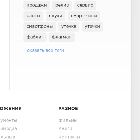
продажи
релиз
сервис
слоты
слухи
смарт-часы
смартфоны
утечка
утечки
фаблет
флагман
Показать все теги
ЛОЖЕНИЯ
РАЗНОЕ
рументы
Фильмы
тимедиа
Книги
альные
Контакты