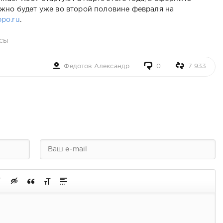
жно будет уже во второй половине февраля на
po.ru
.
рсы
Федотов Александр
0
7 933