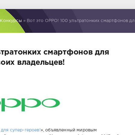
 Конкурсы
» Вот это OPPO! 100 ультратонких смартфонов дл
ьтратонких смартфонов для
оих владельцев!
для супер-героев!
», объявленный мировым