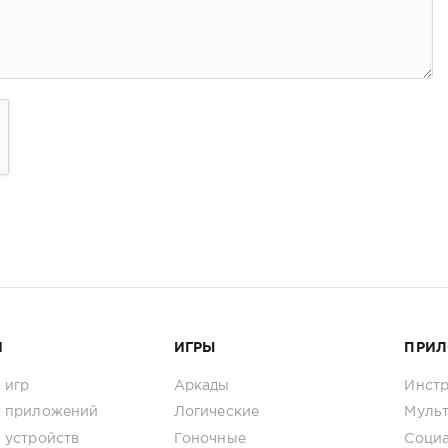
И
ИГРЫ
ПРИ
 игр
Аркады
Инст
 приложений
Логические
Муль
 устройств
Гоночные
Соци