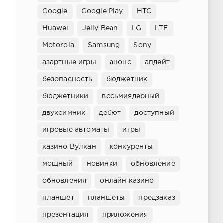
Google
Google Play
HTC
Huawei
Jelly Bean
LG
LTE
Motorola
Samsung
Sony
азартные игры
анонс
апдейт
безопасность
бюджетник
бюджетники
восьмиядерный
двухсимник
дебют
доступный
игровые автоматы
игры
казино Вулкан
конкуренты
мощный
новинки
обновление
обновления
онлайн казино
планшет
планшеты
предзаказ
презентация
приложения