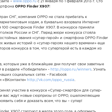
сайте –
www.oppo.ru
c 21 января по 1 февраля 2013 г. Сто
мартфона
OPPO Finder X907
!
стран СНГ, компания OPPO не стала прибегать к
аркетинговым ходам, а буквально взорвала Интернет
 100 смартфонов Finder X907. В конкурсе приняли
 уголков России и СНГ. Перед жюри конкурса стояла
достойных звания «супер-герой» и смартфона OPPO Finder
х живых историй о «супер-героях нашего времени» еще
оров конкурса в том, что супергерой есть в каждом из
в, которые уже в ближайшее дни получат свои заветные
 в разделе «Победители» -
http://oppo.ru/winners
. Узнать
наших социальных сетях – Facebook
и «ВКонтакте»
http://vk.com/oppo_russia
.
ринял участие в конкурсе «Cупер-смартфон для супер-
реди вас ждут новые сюрпризы от OPPO, ошеломляющие
явить себя и доказать всем, что вы – супер!
der X907 стартуют в марте этого года, а оформить