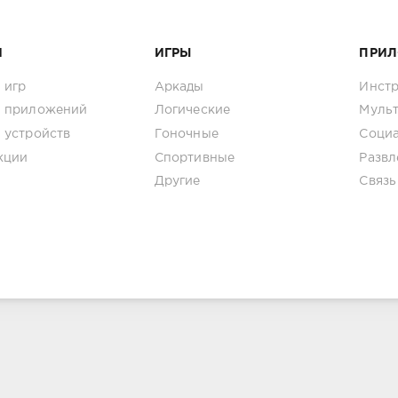
И
ИГРЫ
ПРИ
 игр
Аркады
Инст
 приложений
Логические
Муль
 устройств
Гоночные
Соци
кции
Спортивные
Развл
Другие
Связь