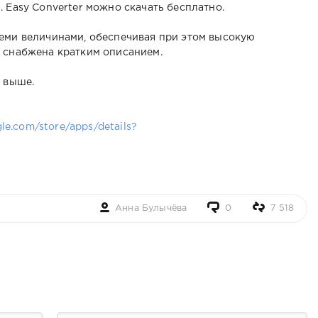
 Easy Converter можно скачать бесплатно.
семи величинами, обеспечивая при этом высокую
а снабжена кратким описанием.
и выше.
gle.com/store/apps/details?
Анна Булычёва
0
7 518