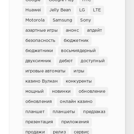
Huawei
Jelly Bean
LG
LTE
Motorola
Samsung
Sony
азартные игры
анонс
апдейт
безопасность
бюджетник
бюджетники
восьмиядерный
двухсимник
дебют
доступный
игровые автоматы
игры
казино Вулкан
конкуренты
мощный
новинки
обновление
обновления
онлайн казино
планшет
планшеты
предзаказ
презентация
приложения
продажи
релиз
сервис