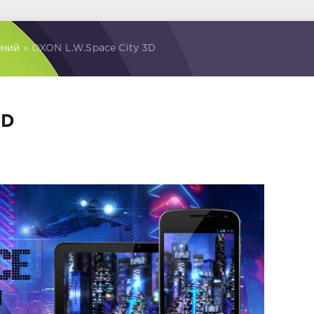
ений
» OXON L.W.Space City 3D
3D