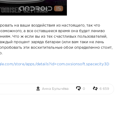
ровать на ваши воздействия из настоящего, так что
 возможного, а все оставшееся время она будет лениво
иям. Что ж если вы из тех счастливых пользователей,
аждый процент заряда батареи (или вам таки не лень
 опробовать эти восхитительные обои определенно стоит,
о.
gle.com/store/apps/details?id=com.oxsionsoft.spacecity3D
Анна Булычёва
0
6 659