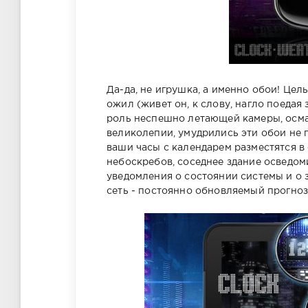
Да-да, не игрушка, а именно обои! Це
ожил (живет он, к слову, нагло поедая
роль неспешно летающей камеры, осма
великолепии, умудрились эти обои не п
ваши часы с календарем разместятся 
небоскребов, соседнее здание осведоми
уведомления о состоянии системы и о з
сеть - постоянно обновляемый прогноз