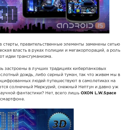
ств стерты, правительственные элементы заменены сетью
ская власть в руках полиции и мегакорпораций, а роль
ют идеи трансгуманизма.
рь застроены в лучших традициях киберпанковых
ислотный дождь, либо серный туман, так что живем мы в
-оцифрованных людей путешествуют в самолетиках на
зуется солнечный Меркурий, снежный Нептун и давно уж
научной фантастики? Нет, всего лишь
OXON L.W.Space
 смартфоне.