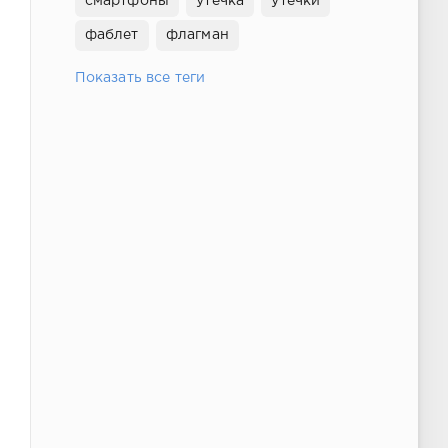
смартфоны
утечка
утечки
фаблет
флагман
Показать все теги