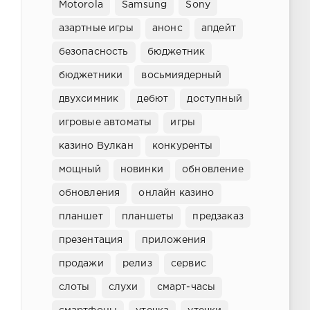
Motorola
Samsung
Sony
азартные игры
анонс
апдейт
безопасность
бюджетник
бюджетники
восьмиядерный
двухсимник
дебют
доступный
игровые автоматы
игры
казино Вулкан
конкуренты
мощный
новинки
обновление
обновления
онлайн казино
планшет
планшеты
предзаказ
презентация
приложения
продажи
релиз
сервис
слоты
слухи
смарт-часы