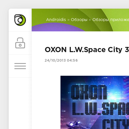
Androidis
»
Обзоры
»
Обзоры прилож
OXON L.W.Space City 
24/10/2013 04:56