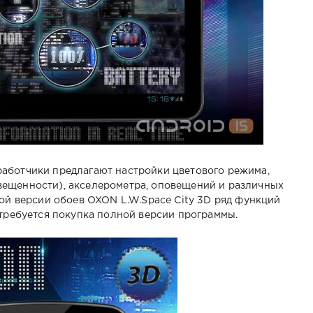
аботчики предлагают настройки цветового режима,
ещенности), акселерометра, оповещений и различных
ной версии обоев OXON L.W.Space City 3D ряд функций
отребуется покупка полной версии программы.