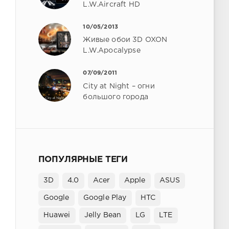
L.W.Aircraft HD
10/05/2013
Живые обои 3D OXON
L.W.Apocalypse
07/09/2011
City at Night – огни
большого города
ПОПУЛЯРНЫЕ ТЕГИ
3D
4.0
Acer
Apple
ASUS
Google
Google Play
HTC
Huawei
Jelly Bean
LG
LTE