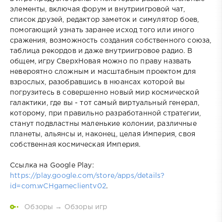
элементы, включая форум и внутриигровой чат,
список друзей, редактор заметок и симулятор боев,
помогающий узнать заранее исход того или иного
сражения, возможность создания собственного союза,
таблица рекордов и даже внутриигровое радио. В
общем, игру СверхНовая можно по праву назвать
невероятно сложным и масштабным проектом для
взрослых, разобравшись в нюансах которой вы
погрузитесь в совершенно новый мир космической
галактики, где вы - тот самый виртуальный генерал,
которому, при правильно разработанной стратегии,
станут подвластны маленькие колонии, различные
планеты, альянсы и, наконец, целая Империя, своя
собственная космическая Империя.
Ссылка на Google Play:
https://play.google.com/store/apps/details?
id=com.wCHgameclientv02
.
Обзоры
→
Обзоры игр