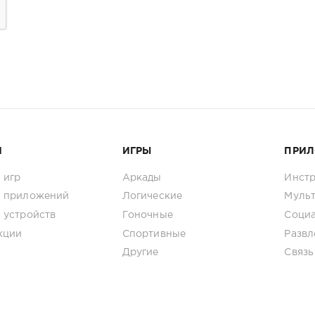
И
ИГРЫ
ПРИ
 игр
Аркады
Инст
 приложений
Логические
Муль
 устройств
Гоночные
Соци
кции
Спортивные
Развл
Другие
Связь