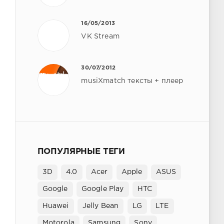
16/05/2013
VK Stream
30/07/2012
musiXmatch тексты + плеер
ПОПУЛЯРНЫЕ ТЕГИ
3D
4.0
Acer
Apple
ASUS
Google
Google Play
HTC
Huawei
Jelly Bean
LG
LTE
Motorola
Samsung
Sony