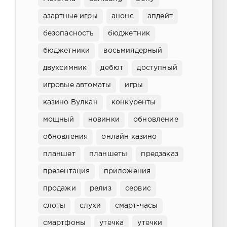
азартные игры
анонс
апдейт
безопасность
бюджетник
бюджетники
восьмиядерный
двухсимник
дебют
доступный
игровые автоматы
игры
казино Вулкан
конкуренты
мощный
новинки
обновление
обновления
онлайн казино
планшет
планшеты
предзаказ
презентация
приложения
продажи
релиз
сервис
слоты
слухи
смарт-часы
смартфоны
утечка
утечки