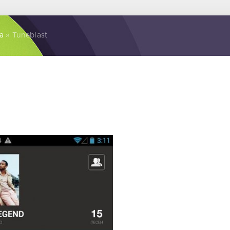
а
» Tuneblast