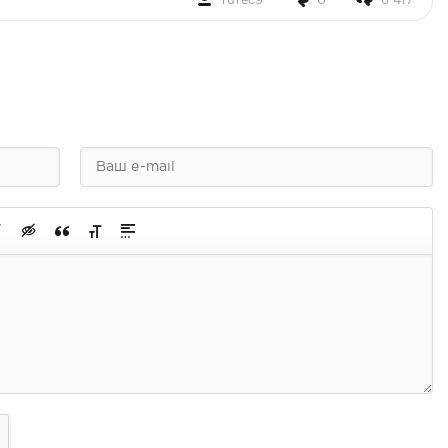
Yurec9
0
6 417