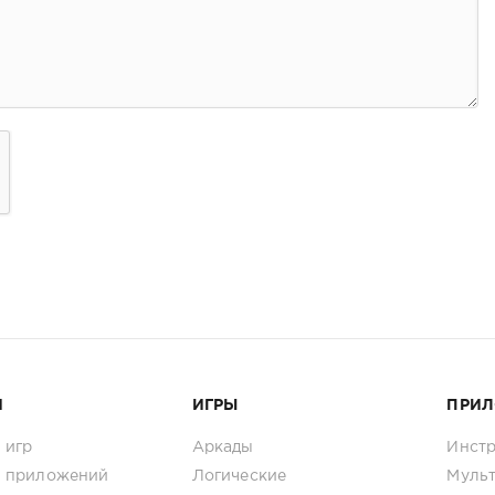
И
ИГРЫ
ПРИ
 игр
Аркады
Инст
 приложений
Логические
Муль