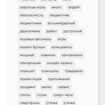
азартные игры
анонс
апдейт
безопасность
бюджетник
бюджетники
восьмиядерный
двухсимник
дебют
доступный
игровые автоматы
игры
казино Вулкан
конкуренты
мощный
новинки
обновление
обновления
онлайн казино
планшет
планшеты
предзаказ
презентация
приложения
продажи
релиз
сервис
слоты
слухи
смарт-часы
смартфоны
утечка
утечки