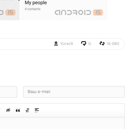
Yurec9
0
16 080