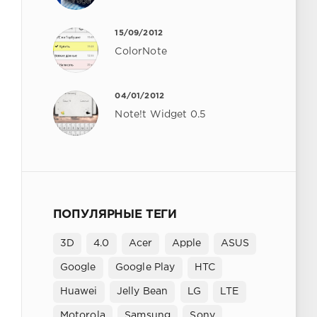
15/09/2012
ColorNote
04/01/2012
Note!t Widget 0.5
ПОПУЛЯРНЫЕ ТЕГИ
3D
4.0
Acer
Apple
ASUS
Google
Google Play
HTC
Huawei
Jelly Bean
LG
LTE
Motorola
Samsung
Sony