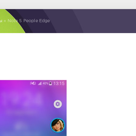
ы
» Note 5 People Edge